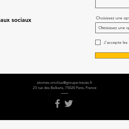
Choisissez une op
aux sociaux
J’accepte les
atomes-crochus@groupe-traces.fr
23 rue des Balkans, 75020 Paris, France